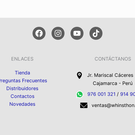
ENLACES
CONTÁCTANOS
Tienda
Jr. Mariscal Cáceres
Preguntas Frecuentes
Cajamarca - Perú
Distribuidores
976 001 321
/
914 9
Contactos
Novedades
ventas@whinsthon