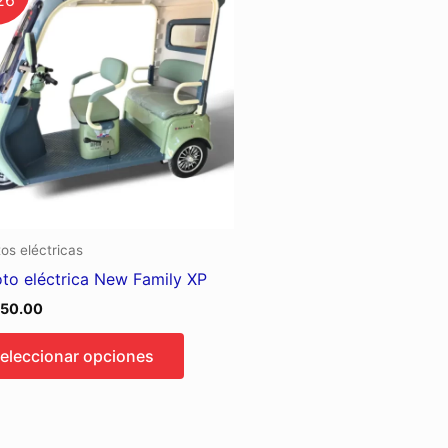
tiene
múltiples
variantes.
Las
opciones
se
pueden
elegir
en
os eléctricas
la
to eléctrica New Family XP
página
de
550.00
producto
eleccionar opciones