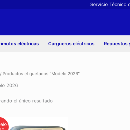
Servicio Técnico 
rimotos eléctricas
Cargueros eléctricos
Repuestos 
/ Productos etiquetados “Modelo 2026”
lo 2026
ando el único resultado
Este
producto