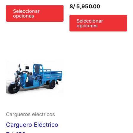
elegir
el
S/
5,950.00
en
e
Seleccionar
opciones
la
la
Seleccionar
opciones
página
pá
de
d
producto
p
Este
producto
tiene
múltiples
variantes.
Las
opciones
Cargueros eléctricos
se
Carguero Eléctrico
pueden