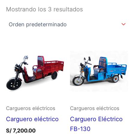
Mostrando los 3 resultados
Este
Es
producto
p
tiene
ti
múltiples
mú
variantes.
va
Las
L
opciones
o
Cargueros eléctricos
Cargueros eléctricos
se
s
Carguero eléctrico
Carguero Eléctrico
pueden
p
FB-130
S/
7,200.00