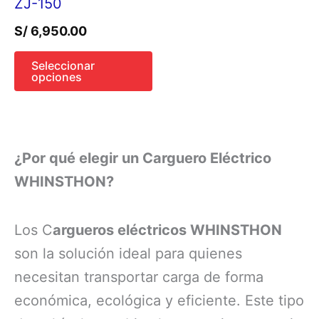
ZJ-150
elegir
S/
6,950.00
en
la
Seleccionar
opciones
página
de
producto
¿Por qué elegir un Carguero Eléctrico
WHINSTHON?
Los C
argueros eléctricos WHINSTHON
son la solución ideal para quienes
necesitan transportar carga de forma
económica, ecológica y eficiente. Este tipo